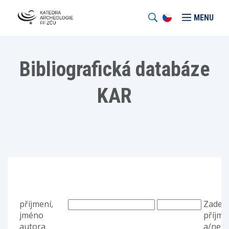
MENU
Bibliografická databáze
KAR
příjmení,
Zadejt
jméno
příjme
autora
a/neb