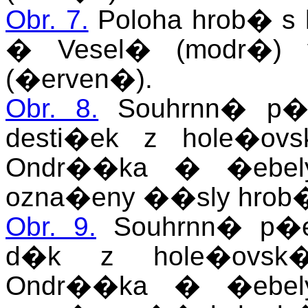
Obr. 7.
Poloha hrob� s 
� Vesel� (modr�) 
(�erven�).
Obr. 8.
Souhrnn� p�e
desti�ek z hole�ov
Ondr��ka � �ebely
ozna�eny ��sly hrob
Obr. 9.
Souhrnn� p�
d�k z hole�ovsk�
Ondr��ka � �ebely