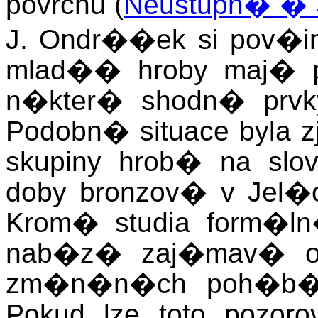
povrchu (
Neustupn� �
J. Ondr��ek si pov�im
mlad�� hroby maj� po
n�kter� shodn� prvky
Podobn� situace byla 
skupiny hrob� na slo
doby bronzov� v Jel�
Krom� studia form�ln
nab�z� zaj�mav� ot�
zm�n�n�ch poh�b� 
Pokud lze toto pozor