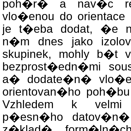
poh�r� a nav�c resp
vlo�enou do orientace
je t�eba dodat, �e 
n�m dnes jako izol
skupinek, mohly b�t 
bezprost�edn�mi sou
a� dodate�n� vlo�
orientovan�ho poh�bu
Vzhledem k velm
p�esn�ho datov�n� 
z�klad� form�ln�ch