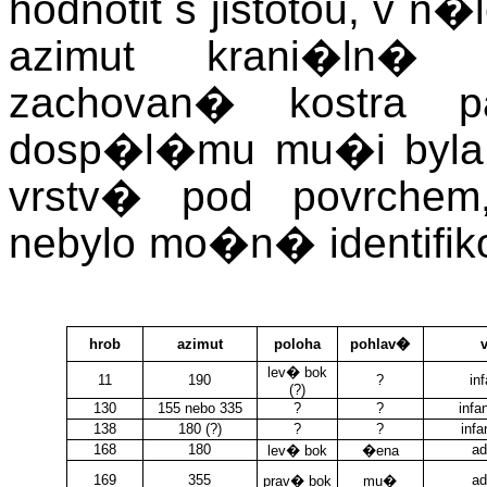
hodnotit s jistotou, v
azimut krani�ln
zachovan� kostra 
dosp�l�mu mu�i byla 
vrstv� pod povrchem
nebylo mo�n� identifik
hrob
azimut
poloha
pohlav�
lev� bok
11
190
?
inf
(?)
130
155 nebo 335
?
?
infan
138
180 (?)
?
?
infa
168
180
ad
lev� bok
�ena
169
355
ad
prav� bok
mu�