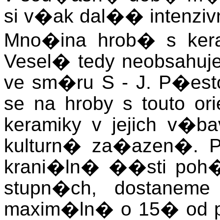
si v�ak dal�� intenziv
Mno�ina hrob� s kera
Vesel� tedy neobsahu
ve sm�ru S - J. P�es
se na hroby s touto o
keramiky v jejich v�
kulturn� za�azen�. P
krani�ln� ��sti poh�
stupn�ch, dostaneme
maxim�ln� o 15� od 