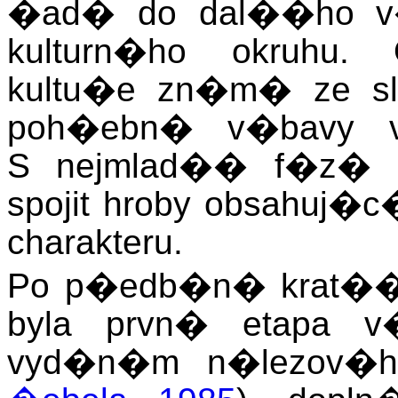
�ad� do dal��ho v�
kulturn�ho okruhu. 
kultu�e zn�m� ze slo
poh�ebn� v�bavy v
S nejmlad�� f�z� 
spojit hroby obsahuj�
charakteru.
Po p�edb�n� krat�� 
byla prvn� etapa v�
vyd�n�m n�lezov�ho