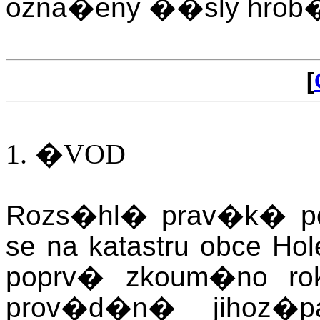
ozna�eny ��sly hrob
[
1.
�VOD
Rozs�hl� prav�k� p
se na katastru obce H
poprv� zkoum�no ro
prov�d�n� jihoz�