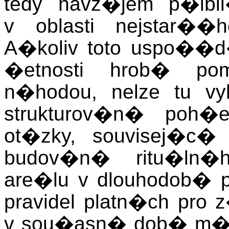
tedy navz�jem p�ib
v oblasti nejstar�
A�koliv toto uspo�
�etnosti hrob� po
n�hodou, nelze tu v
strukturov�n� poh�
ot�zky, souvisej�c
budov�n� ritu�ln�
are�lu v dlouhodob� p
pravidel platn�ch pro
v sou�asn� dob� m�l