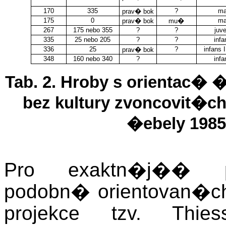
170
335
?
ma
prav� bok
175
0
ma
prav� bok
mu�
267
175 nebo 355
?
?
juve
335
25 nebo 205
?
?
infa
336
25
?
infans II
prav� bok
348
160 nebo 340
?
infa
Tab. 2. Hroby s orientac
bez kultury zvoncovit�
�ebely 1985 
Pro exaktn�j�� p
podobn� orientovan�c
projekce tzv. Thi