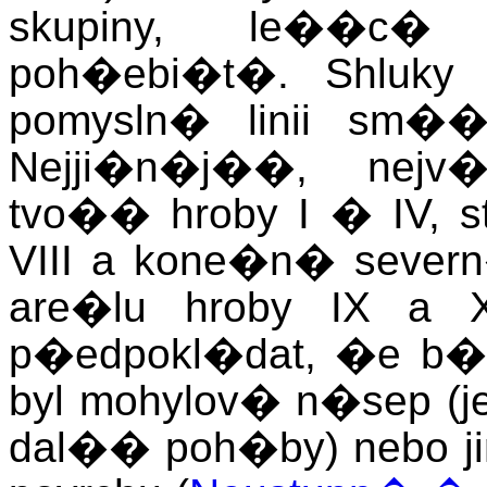
skupiny, le��c�
poh�ebi�t�. Shluky
pomysln� linii sm��
Nejji�n�j��, nejv�
tvo�� hroby I � IV, 
VIII a kone�n� sever
are�lu hroby IX a 
p�edpokl�dat, �e b
byl mohylov� n�sep (
dal�� poh�by) nebo 