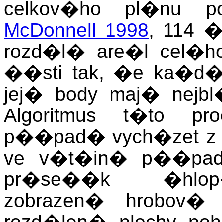
celkov�ho pl�nu p
McDonnell 1998
, 114 �
rozd�l� are�l cel�
��sti tak, �e ka�d�
jej� body maj� nejbl
Algoritmus t�to p
p��pad� vych�zet z 
ve v�t�in� p��pad
pr�se��k �hlop
zobrazen� hrobov�
rozd�len� plochy p