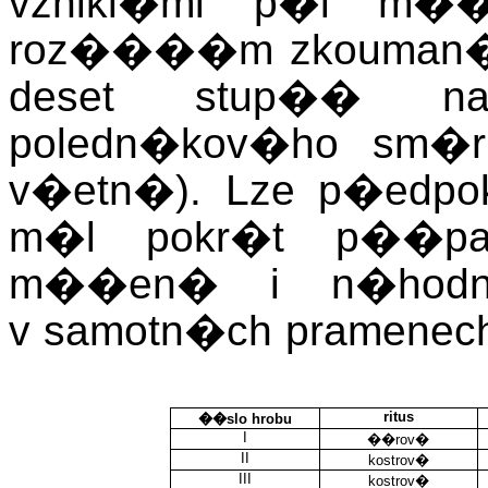
vznikl�mi p�i m��
roz����m zkouman� 
deset stup�� n
poledn�kov�ho sm�r
v�etn�). Lze p�edpok
m�l pokr�t p��pad
m��en� i n�hodnou
v samotn�ch pramenec
ritus
��slo hrobu
I
��rov�
II
kostrov�
III
kostrov�