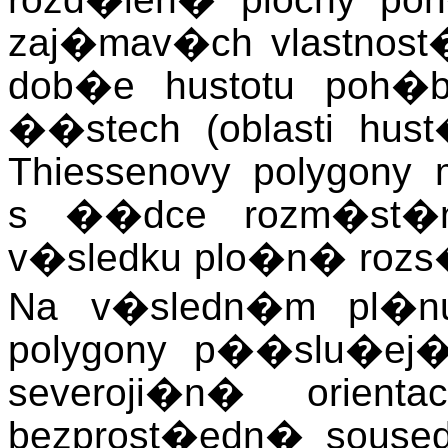
zaj�mav�ch vlastnost
dob�e hustotu poh
��stech (oblasti hus
Thiessenovy polygony 
s ��dce rozm�st�n
v�sledku plo�n� rozs�
Na v�sledn�m pl�n
polygony p��slu�ej
severoji�n� orien
bezprost�edn� souse