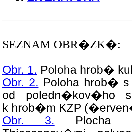
SEZNAM OBR�ZK�:
Obr. 1.
Poloha hrob� ku
Obr. 2.
Poloha hrob� s 
od poledn�kov�ho s
k hrob�m KZP (�erven
Obr. 3.
Plocha po