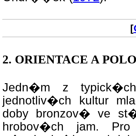
[
2
. ORIENTACE A PO
Jedn�m z typick�c
jednotliv�ch kultur 
doby bronzov� ve st�
hrobov�ch jam. Pro