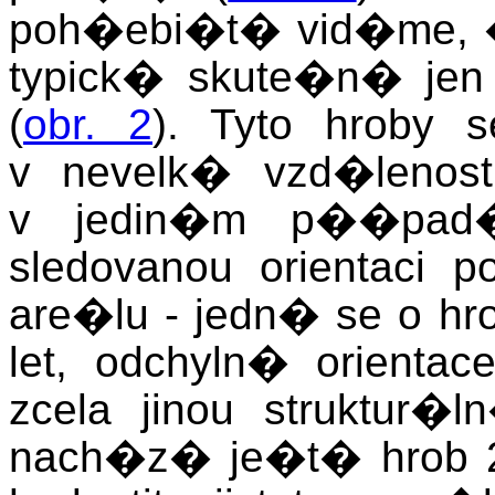
poh�ebi�t� vid�me, �
typick� skute�n� jen
(
obr. 2
). Tyto hroby
v nevelk� vzd�lenos
v jedin�m p��pad
sledovanou orientaci 
are�lu - jedn� se o h
let, odchyln� orient
zcela jinou struktur
nach�z� je�t� hrob 2