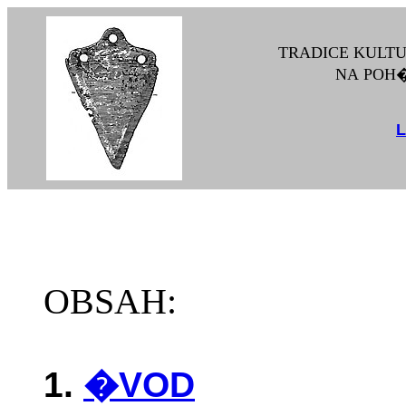
TRADICE
KULT
NA POH
L
OBSAH:
1.
�VOD