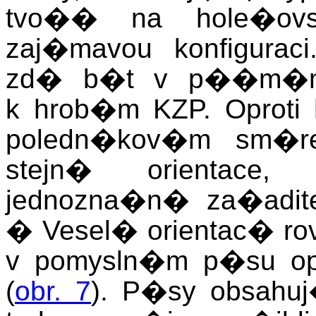
tvo�� na hole�ov
zaj�mavou konfigura
zd� b�t v p��m�m s
k hrob�m KZP. Oproti
poledn�kov�m sm�
stejn� orientace
jednozna�n� za�adit
� Vesel� orientac� 
v pomysln�m p�su op
(
obr. 7
). P�sy obsahuj