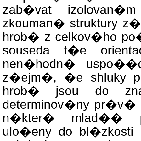
zab�vat izolovan�
zkouman� struktury z
hrob� z celkov�ho po
souseda t�e orie
nen�hodn� uspo��
z�ejm�, �e shluky p
hrob� jsou do zn
determinov�ny pr�v� 
n�kter� mlad�� 
ulo�eny do bl�zkosti 