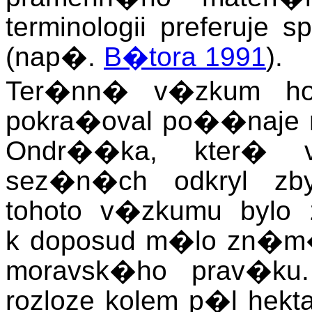
terminologii preferuje
(nap�.
B�tora 1991
).
Ter�nn� v�zkum ho
pokra�oval po��naje 
Ondr��ka, kter� 
sez�n�ch odkryl zb
tohoto v�zkumu bylo 
k doposud m�lo zn�m�
moravsk�ho prav�ku
rozloze kolem p�l hekt