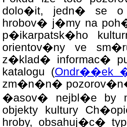
dolo�it, jedn� se o
hrobov� j�my na po
p�ikarpatsk�ho kultu
orientov�ny ve sm
z�klad� informac� p
katalogu (
Ondr��ek �
zm�n�n� pozorov�n�
�asov� nejbl�e by
objekty kultury Ch�o
hroby, obsahuj�c� typi