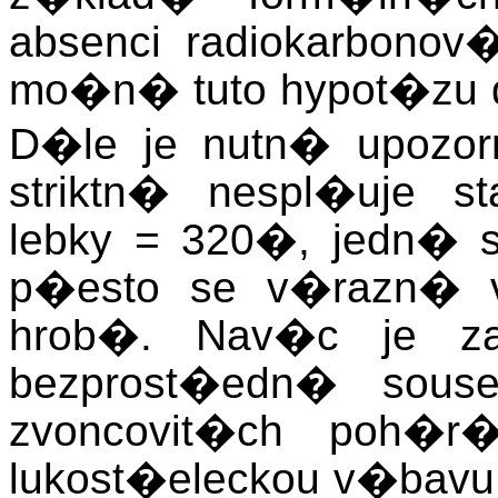
absenci radiokarbono
mo�n� tuto hypot�zu d
D�le je nutn� upozorn
striktn� nespl�uje s
lebky = 320�, jedn� se
p�esto se v�razn� v
hrob�. Nav�c je z
bezprost�edn� souse
zvoncovit�ch poh�r
lukost�eleckou v�bav