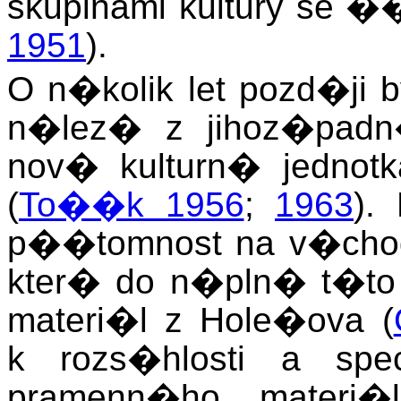
skupinami kultury se �
1951
).
O n�kolik let pozd�ji
n�lez� z jihoz�padn
nov� kulturn� jednotk
(
To��k 1956
;
1963
).
p��tomnost na v�cho
kter� do n�pln� t�to 
materi�l z Hole�ova (
k rozs�hlosti a spe
pramenn�ho materi