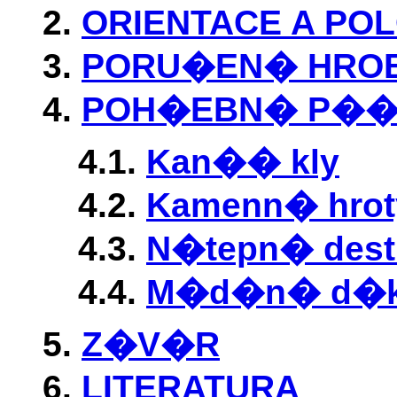
2.
ORIENTACE A P
3.
PORU�EN� HRO
4.
POH�EBN� P��
4.1.
Kan�� kly
4.2.
Kamenn� hro
4.3.
N�tepn� dest
4.4.
M�d�n� d�
5.
Z�V�R
6.
LITERATURA