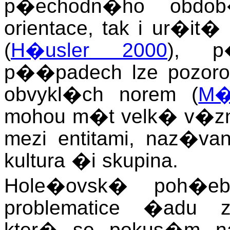
p�echodn�ho obd
orientace, tak i ur�i
(
H�usler 2000
), p
p��padech lze pozoro
obvykl�ch norem (
M�
mohou m�t velk� v�zn
mezi entitami, naz�va
kultura �i skupina.
Hole�ovsk� poh�eb
problematice �adu 
kter� se pokus�m n