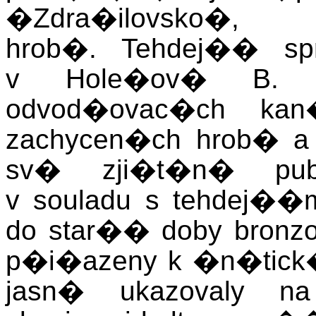
�Zdra�ilovsko�
hrob�. Tehdej�� s
v Hole�ov� B. S
odvod�ovac�ch kan�
zachycen�ch hrob� a
sv� zji�t�n� publ
v souladu s tehdej��
do star�� doby bronz
p�i�azeny k �n�tick�
jasn� ukazovaly na