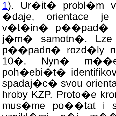
1
). Ur�it� probl�m 
�daje, orientace j
v�t�in� p��pad� k l
j�m� samotn�. Lze
p��padn� rozd�ly 
10�. Nyn� m��e
poh�ebi�t� identifik
spadaj�c� svou orienta
hroby KZP. Proto�e k
mus�me po��tat i s