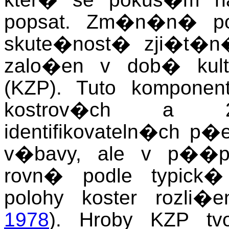
popsat. Zm�n�n� po
skute�nost� zji�t�
zalo�en v dob� kult
(KZP). Tuto kompone
kostrov�ch a 
identifikovateln�ch 
v�bavy, ale v p��
rovn� podle typick�
polohy koster rozli
1978
). Hroby KZP t