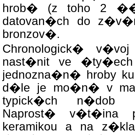
hrob� (z toho 2 ��r
datovan�ch do z�v�r
bronzov�.
Chronologick� v�vo
nast�nit ve �ty�ech
jednozna�n� hroby ku
d�le je mo�n� v mater
typick�ch n�dob ku
Naprost� v�t�ina
keramikou a na z�kl