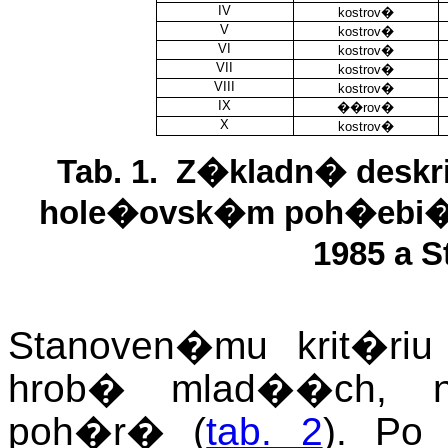
IV
kostrov�
V
kostrov�
VI
kostrov�
VII
kostrov�
VIII
kostrov�
IX
��rov�
X
kostrov�
Tab.
1
. Z�kladn� deskr
hole�ovsk�m poh�ebi�t
1985 a S
Stanoven�mu krit�ri
hrob� mlad��ch, ne
poh�r� (
tab. 2
). Po