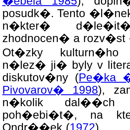
�ebela 1985
), dopl
posudk�. Tento �l�nek 
n�kter� d�le�it
zhodnocen� a rozv�st 
Ot�zky kulturn�ho
n�lez� ji� byly v lit
diskutov�ny (
Pe�ka �
Pivovarov� 1998
), z
n�kolik dal��ch c
poh�ebi�t�, na kte
Ondr��ek (
1972
).