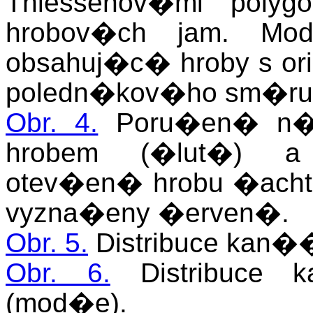
Thiessenov�mi poly
hrobov�ch jam. Mod
obsahuj�c� hroby s or
poledn�kov�ho sm�ru,
Obr. 4.
Poru�en� n�l
hrobem (�lut�) a
otev�en� hrobu �acht
vyzna�eny �erven�.
Obr. 5.
Distribuce kan�
Obr. 6.
Distribuce 
(mod�e).