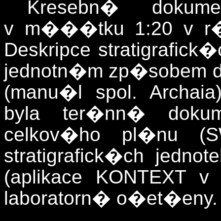
Kresebn� dokum
v m���tku 1:20 v r�m
Deskripce stratigrafic
jednotn�m zp�sobem d
(manu�l spol. Archa
byla ter�nn� dokume
celkov�ho pl�nu (SW 
stratigrafick�ch jedn
(aplikace KONTEXT v
laboratorn� o�et�eny.