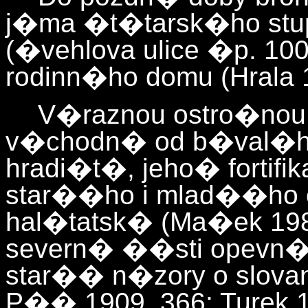
j�ma �t�tarsk�ho stu
(�vehlova ulice �p. 1
rodinn�ho domu (Hrala 1
V�raznou ostro�nou
v�chodn� od b�val�ho 
hradi�t�, jeho� fortifi
star��ho i mlad��ho 
hal�tatsk� (Ma�ek 198
severn� ��sti opevn�
star�� n�zory o slov
P�� 1909, 366; Turek 19