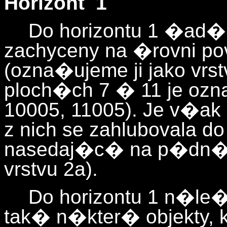
Horizont 1
Do horizontu 1 �ad�m
zachyceny na �rovni p
(ozna�ujeme ji jako vrs
ploch�ch 7 � 11 je ozn
10005, 11005). Je v�
z nich se zahlubovala d
nasedaj�c� na p�dn� t
vrstvu 2a).
Do horizontu 1 n�l
tak� n�kter� objekty, 