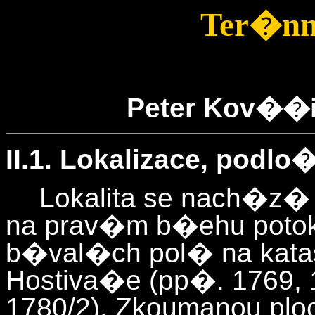
Ter�n
Peter Kov��
II.1. Lokalizace, pod
Lokalita se nach�z
na prav�m b�ehu potoka
b�val�ch pol� na kat
Hostiva�e (pp�. 1769, 1
1780/2). Zkoumanou plo