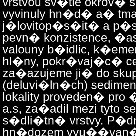
vrstvou sv�tle okrov� 
vyvinuly hn�d� a� tm
j�lovitop�s�it� a p�
pevn� konzistence, �a
valouny b�idlic, k�em
hl�ny, pokr�vaj�c� 
za�azujeme ji� do sku
(deluvi�ln�ch) sedime
lokality proveden� pro 
a.s, za�adil mezi tyto s
s�dli�tn� vrstvy. P�
hn�dozem vyu��van� 