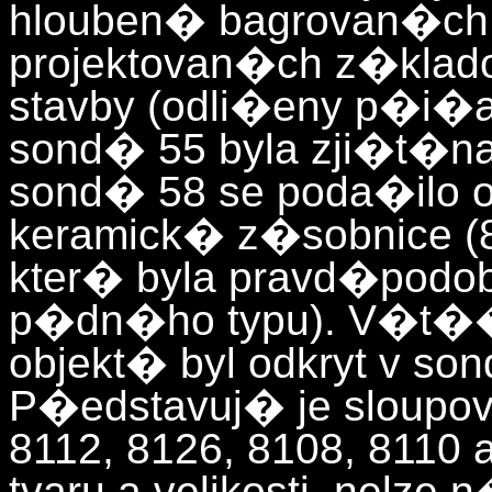
hlouben� bagrovan�ch
projektovan�ch z�kla
stavby (odli�eny p�i�a
sond� 55 byla zji�t�n
sond� 58 se poda�ilo 
keramick� z�sobnice (
kter� byla pravd�pod
p�dn�ho typu). V�t��
objekt� byl odkryt v son
P�edstavuj� je sloupov
8112, 8126, 8108, 8110 a
tvaru a velikosti, nelz