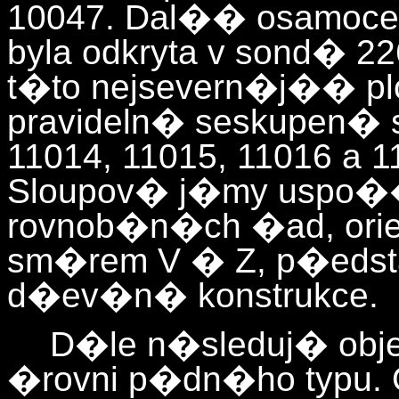
10047. Dal�� osamoce
byla odkryta v sond� 22
t�to nejsevern�j�� pl
pravideln� seskupen� 
11014, 11015, 11016 a 1
Sloupov� j�my uspo�
rovnob�n�ch �ad, ori
sm�rem V � Z, p�edst
d�ev�n� konstrukce.
D�le n�sleduj� objek
�rovni p�dn�ho typu.