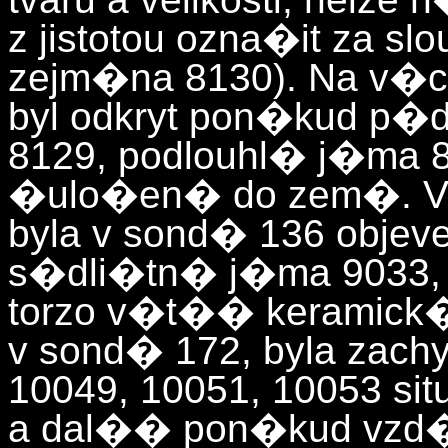
z jistotou ozna�it za s
zejm�na 8130). Na v�c
byl odkryt pon�kud p�d
8129, podlouhl� j�ma 8
�ulo�en� do zem�. V
byla v sond� 136 obj
s�dli�tn� j�ma 9033, 
torzo v�t�� keramick�
v sond� 172, byla zachy
10049, 10051, 10053 si
a dal�� pon�kud vzd