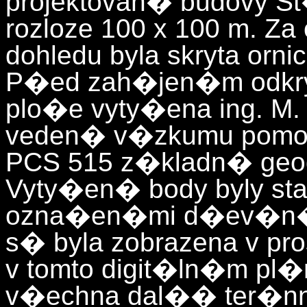
projektovan� budovy St
rozloze 100 x 100 m. Z
dohledu byla skryta or
P�ed zah�jen�m odkr
plo�e vyty�ena ing. M.
veden� v�zkumu pomoc
PCS 515 z�kladn� geod
Vyty�en� body byly st
ozna�en�mi d�ev�n�
s� byla zobrazena v pr
v tomto digit�ln�m pl�
v�echna dal�� ter�nn