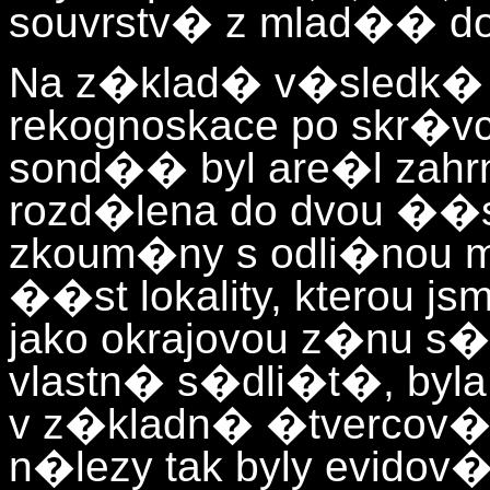
souvrstv� z mlad�� do
Na z�klad� v�sledk�
rekognoskace po skr�vc
sond�� byl are�l zahrn
rozd�lena do dvou ��st
zkoum�ny s odli�nou 
��st lokality, kterou 
jako okrajovou z�nu s
vlastn� s�dli�t�, byl
v z�kladn� �tvercov� 
n�lezy tak byly evidov