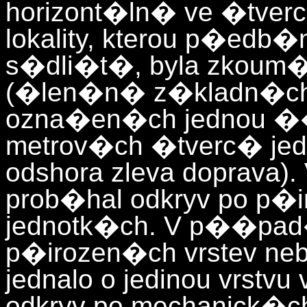
horizont�ln� ve �tve
lokality, kterou p�edb
s�dli�t�, byla zkoum�n
(�len�n� z�kladn�ch 
ozna�en�ch jednou ��
metrov�ch �tverc� j
odshora zleva doprava)
prob�hal odkryv po p�i
jednotk�ch. V p��pad
p�irozen�ch vrstev neb
jednalo o jedinou vrstv
odkryv po mechanick�c