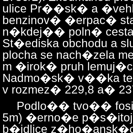
ulice Pr��sk� a �veh
benzinov� �erpac� sta
n�kdej�� poln� cesta 
St�ediska obchodu a s
plocha se nach�zela m
m �irok� pruh lemuj�c
Nadmo�sk� v��ka ter
v rozmez� 229,8 a� 237
Podlo�� tvo�� fosi
5m) �erno�e p�s�itoj
b�idlice z�ho�ansk�ch