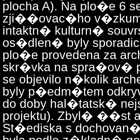
plocha A). Na plo�e 6 
zji��ovac�ho v�zkum
intaktn� kulturn� souv
os�dlen� byly sporadic
plo�e provedena za arc
skr�vka na spra�ov� p
se objevilo n�kolik arc
byly p�edm�tem odkry
do doby hal�tatsk� ne
projektu). Zbyl� ��st 
St�ediska s dochovan