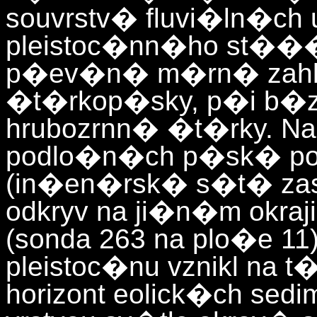
souvrstv� fluvi�ln�ch 
pleistoc�nn�ho st���
p�ev�n� m�rn� zahl
�t�rkop�sky, p�i b�z
hrubozrnn� �t�rky. Na
podlo�n�ch p�sk� pohy
(in�en�rsk� s�t� za
odkryv na ji�n�m okraji 
(sonda 263 na plo�e 1
pleistoc�nu vznikl na
horizont eolick�ch sed