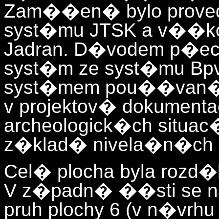
Zam��en� bylo prove
syst�mu JTSK a v��k
Jadran. D�vodem p�ec
syst�m ze syst�mu Bpv 
syst�mem pou��van�m 
v projektov� dokumenta
archeologick�ch situa
z�klad� nivela�n�ch
Cel� plocha byla rozd
V z�padn� ��sti se n
pruh plochy 6 (v n�vrhu