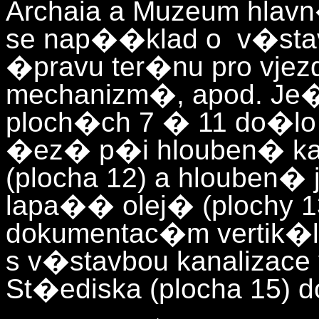
Archaia a Muzeum hlavn
se nap��klad o v�st
�pravu ter�nu pro vje
mechanizm�, apod. Je
ploch�ch 7 � 11 do�lo
�ez� p�i hlouben� kan
(plocha 12) a hlouben
lapa�� olej� (plochy 
dokumentac�m vertik�l
s v�stavbou kanalizac
St�ediska (plocha 15) 