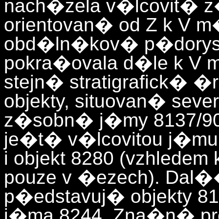
nach�zela v�lcovit� 
orientovan� od Z k V 
obd�ln�kov� p�dorys (6
pokra�ovala d�le k V 
stejn� stratigrafick�
objekty, situovan� seve
z�sobn� j�my 8137/90
je�t� v�lcovitou j�mu
i objekt 8280 (vzhled
pouze v �ezech). Da
p�edstavuj� objekty 8
j�ma 8244. Zna�n� pr