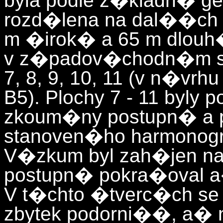
byla podle z�kladn� ge
rozd�lena na dal��ch 5
m �irok� a 65 m dlouh
v z�padov�chodn�m sm
7, 8, 9, 10, 11 (v n�vrhu
B5). Plochy 7 - 11 byly
zkoum�ny postupn� a
stanoven�ho harmonogr
V�zkum byl zah�jen na
postupn� pokra�oval a
V t�chto �tverc�ch se
zbytek podorni��, a� 