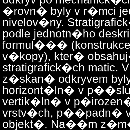
�rovn� byly v r�mci j
nivelov�ny. Stratigrafi
podle jednotn�ho deskr
formul��� (konstrukce, 
v�kopy), kter� obsa
stratigrafick�ch matic. 
z�skan� odkryvem byly
horizont�ln� v p��sl
vertik�ln� v p�irozen
vrstv�ch, p��padn� v
objekt�. Na��m z�m�r