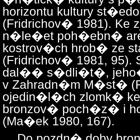
horizontu kultury st�e
(Fridrichov� 1981). Ke
n�le�et poh�ebn� ar
kostrov�ch hrob� ze s
(Fridrichov� 1981, 95)
dal�� s�dli�t�, jeho�
v Zahradn�m M�st� (Fr
ojedin�l�ch zlomk� ke
bronzov� poch�z� i h
(Ma�ek 1980, 167).
Do pozdn� doby br