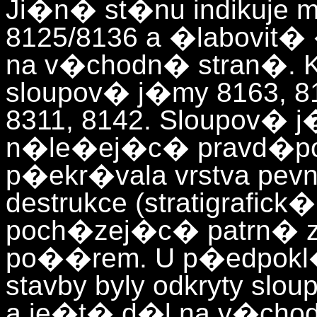
Ji�n� st�nu indikuje
8125/8136 a �labovit� 
na v�chodn� stran�. 
sloupov� j�my 8163, 81
8311, 8142. Sloupov� j
n�le�ej�c� pravd�po
p�ekr�vala vrstva pe
destrukce (stratigrafic
poch�zej�c� patrn� ze
po��rem. U p�edpok
stavby byly odkryty slo
a je�t� d�l na v�chod