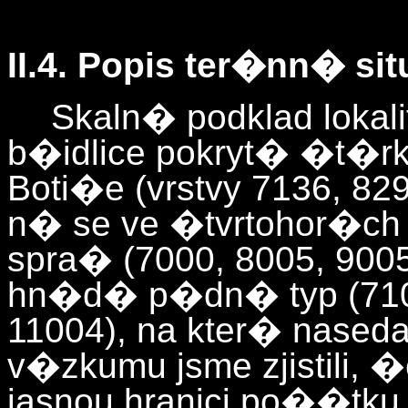
II.4. Popis ter�nn� si
Skaln� podklad lokal
b�idlice pokryt� �t�
Boti�e (vrstvy 7136, 82
n� se ve �tvrtohor�ch 
spra� (7000, 8005, 900
hn�d� p�dn� typ (7100
11004), na kter� naseda
v�zkumu jsme zjistili,
jasnou hranici po��tku 