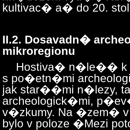
kultivac� a� do 20. sto
II.2. Dosavadn� arch
mikroregionu
Hostiva� n�le�� k
s po�etn�mi archeologi
jak star��mi n�lezy, t
archeologick�mi, p�
v�zkumy. Na �zem� v b
bylo v poloze �Mezi p