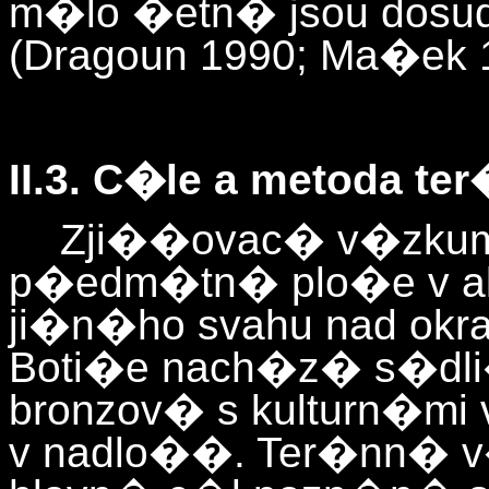
m�lo �etn� jsou dosu
(Dragoun 1990; Ma�ek 1
II.3. C�le a metoda 
Zji��ovac� v�zkum 
p�edm�tn� plo�e v a
ji�n�ho svahu nad okr
Boti�e nach�z� s�dl
bronzov� s kulturn�mi
v nadlo��. Ter�nn� v�z