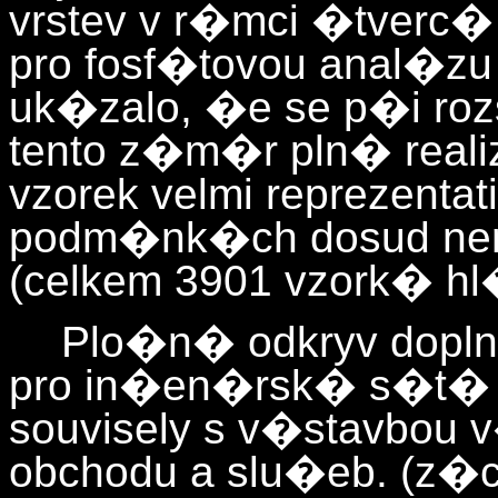
vrstev v r�mci �tverc�
pro fosf�tovou anal�zu
uk�zalo, �e se p�i roz
tento z�m�r pln� reali
vzorek velmi reprezenta
podm�nk�ch dosud n
(celkem 3901 vzork� hl�
Plo�n� odkryv dopl
pro in�en�rsk� s�t� v
souvisely s v�stavbou
obchodu a slu�eb. (z�c