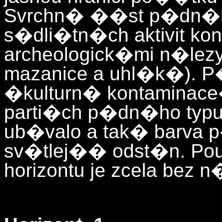
Svrchn� ��st p�dn�ho 
s�dli�tn�ch aktivit k
archeologick�mi n�lezy 
mazanice a uhl�k�). 
�kulturn� kontaminace
parti�ch p�dn�ho typ
ub�valo a tak� barva
sv�tlej�� odst�n. Po
horizontu je zcela bez 