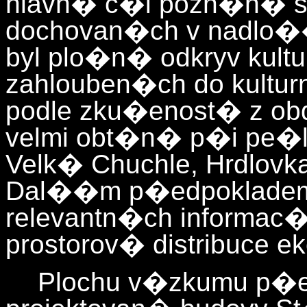
hlavn� c�l pozn�n� s
dochovan�ch v nadlo�
byl plo�n� odkryv kult
zahlouben�ch do kultur
podle zku�enost� z obdo
velmi obt�n� p�i pe�l
Velk� Chuchle, Hrdlovk
Dal��m p�edpoklade
relevantn�ch informac�
prostorov� distribuce e
Plochu v�zkumu p�e