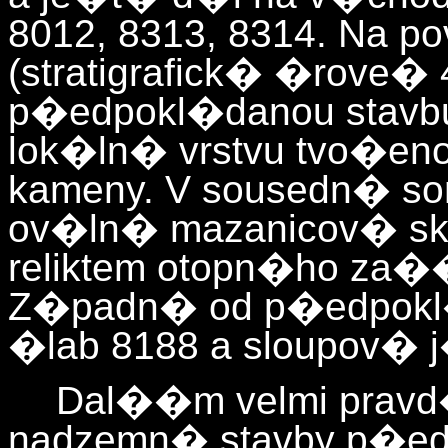
8012, 8313, 8314. Na p
(stratigrafick� �rove� 
p�edpokl�danou stavbu)
lok�ln� vrstvu tvo�eno
kameny. V sousedn� so
ov�ln� mazanicov� skv
reliktem otopn�ho za�
Z�padn� od p�edpokl�
�lab 8188 a sloupov� 
Dal��m velmi pravd
nadzemn� stavby p�eds