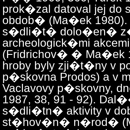
prok�zal datoval jej do
obdob� (Ma�ek 1980).
s�dli�t� dolo�en� z
archeologick�mi akcemi
(Fridrichov� � Ma�ek 
hroby byly zji�t�ny v 
p�skovna Prodos) a v
Vaclavovy p�skovny, d
1987, 38, 91 - 92). Da
s�dli�tn� aktivity v
st�hov�n� n�rod� (M