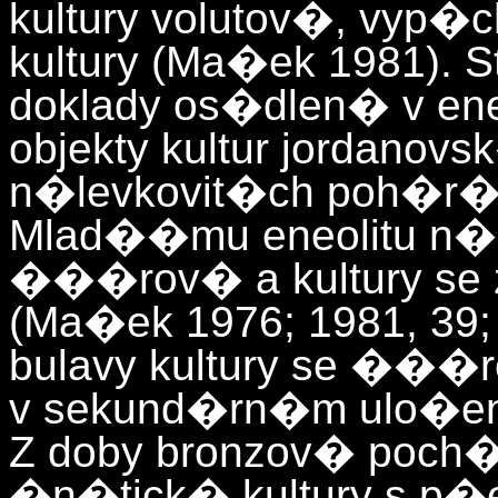
kultury volutov�, vyp�
kultury (Ma�ek 1981). St
doklady os�dlen� v ene
objekty kultur jordanov
n�levkovit�ch poh�r� 
Mlad��mu eneolitu n�
���rov� a kultury se 
(Ma�ek 1976; 1981, 39;
bulavy kultury se ���r
v sekund�rn�m ulo�en� 
Z doby bronzov� poch
�n�tick� kultury s p