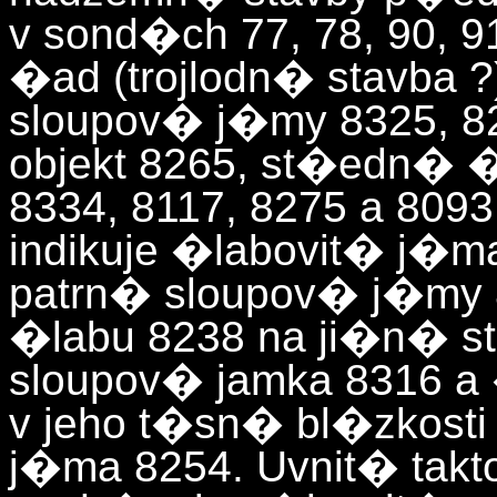
v sond�ch 77, 78, 90,
�ad (trojlodn� stavba
sloupov� j�my 8325, 82
objekt 8265, st�edn�
8334, 8117, 8275 a 809
indikuje �labovit� j�ma
patrn� sloupov� j�my 8
�labu 8238 na ji�n� s
sloupov� jamka 8316 a
v jeho t�sn� bl�zkosti
j�ma 8254. Uvnit� takt