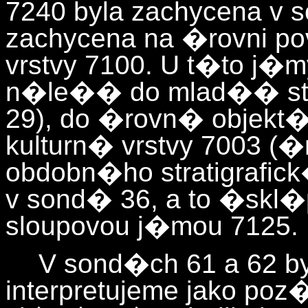
7240 byla zachycena v 
zachycena na �rovni p
vrstvy 7100. U t�to j�m
n�le�� do mlad�� stra
29), do �rovn� objekt
kulturn� vrstvy 7003 (
obdobn�ho stratigrafick
v sond� 36, a to �sk
sloupovou j�mou 7125
V sond�ch 61 a 62 byl
interpretujeme jako po