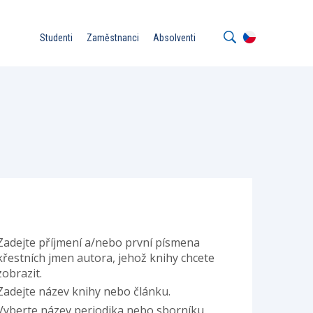
Studenti
Zaměstnanci
Absolventi
R
Zadejte příjmení a/nebo první písmena
křestních jmen autora, jehož knihy chcete
zobrazit.
Zadejte název knihy nebo článku.
Vyberte název periodika nebo sborníku.