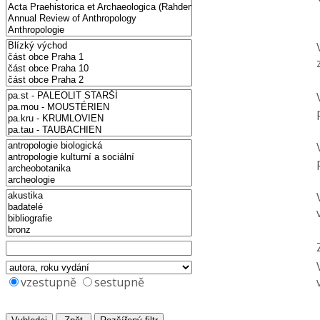
vzestupně
sestupně