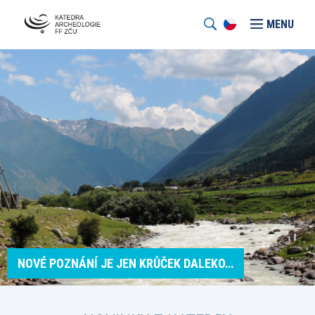
MENU
NOVÉ POZNÁNÍ JE JEN KRŮČEK DALEKO…