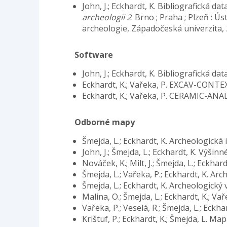
John, J.; Eckhardt, K. Bibliografická 
archeologii 2
. Brno ; Praha ; Plzeň : 
archeologie, Západočeská univerzita, 
Software
John, J.; Eckhardt, K. Bibliografická d
Eckhardt, K.; Vařeka, P. EXCAV-CONTE
Eckhardt, K.; Vařeka, P. CERAMIC-ANA
Odborné mapy
Šmejda, L.; Eckhardt, K. Archeologická
John, J.; Šmejda, L.; Eckhardt, K. Výši
Nováček, K.; Milt, J.; Šmejda, L.; Eckha
Šmejda, L.; Vařeka, P.; Eckhardt, K. Ar
Šmejda, L.; Eckhardt, K. Archeologický 
Malina, O.; Šmejda, L.; Eckhardt, K.; Va
Vařeka, P.; Veselá, R.; Šmejda, L.; Ec
Krištuf, P.; Eckhardt, K.; Šmejda, L. 