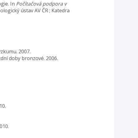
ogie. In
Počítačová podpora v
eologický ústav AV ČR ; Katedra
ýzkumu. 2007.
zdní doby bronzové. 2006.
10.
010.