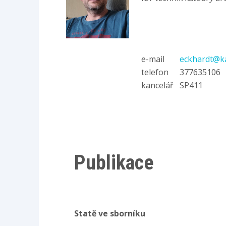
e-mail
eckhardt@ka
telefon
377635106
kancelář
SP411
Publikace
Statě ve sborníku