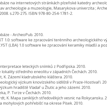
databáze na internetových stránkách plzeňské katedry archeol
Ústav archeologie a muzeologie, Masarykova univerzita ; Arch
2008. s.270-275. ISBN 978-80-254-1781-2.
atabáze - ArcheoPub. 2010.
XT 1.0: software ke zpracování terénního archeologického v
LYST (LBA) 1.0 software ke zpracování keramiky mladší a po
 interpretace leteckých snímků z Podřipska. 2010.
nné lokality středního eneolitu v západních Čechách. 2010.
rdt, K. Zázemí kladrubského kláštera. 2010.
cheologický výzkum knovízského sídliště v Praze-Hostivaři. 20
výzkum hradiště Vladař u Žlutic a jeho zázemí. 2010.
řeka, P. Tvrze v Čechách. 2010.
khardt, K. Mapa zaniklých středověkých vesnic na Rokycansku. 2
Mapa mohylových pohřebišť na okrese Písek. 2010.