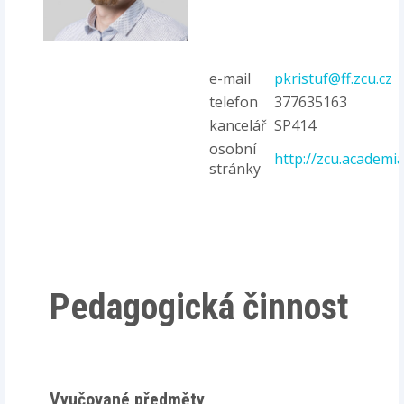
e-mail
pkristuf@ff.zcu.cz
telefon
377635163
kancelář
SP414
osobní
http://zcu.academia
stránky
Pedagogická činnost
Vyučované předměty