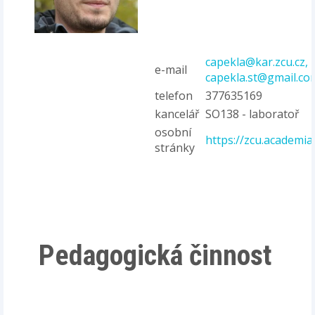
capekla@kar.zcu.cz,
e-mail
capekla.st@gmail.co
telefon
377635169
kancelář
SO138 - laboratoř
osobní
https://zcu.academi
stránky
Pedagogická činnost